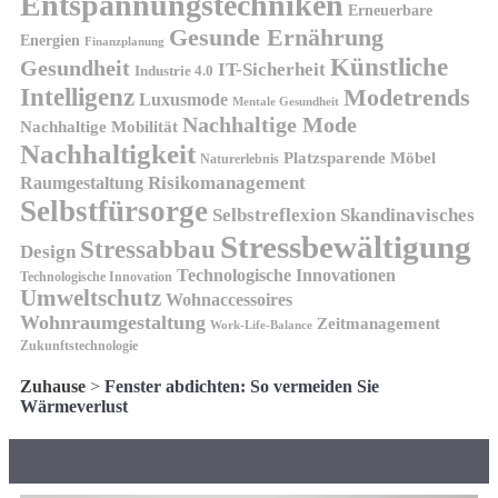
Entspannungstechniken
Erneuerbare
Gesunde Ernährung
Energien
Finanzplanung
Künstliche
Gesundheit
IT-Sicherheit
Industrie 4.0
Intelligenz
Modetrends
Luxusmode
Mentale Gesundheit
Nachhaltige Mode
Nachhaltige Mobilität
Nachhaltigkeit
Platzsparende Möbel
Naturerlebnis
Risikomanagement
Raumgestaltung
Selbstfürsorge
Skandinavisches
Selbstreflexion
Stressbewältigung
Stressabbau
Design
Technologische Innovationen
Technologische Innovation
Umweltschutz
Wohnaccessoires
Wohnraumgestaltung
Zeitmanagement
Work-Life-Balance
Zukunftstechnologie
Zuhause
>
Fenster abdichten: So vermeiden Sie
Wärmeverlust