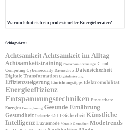
Warum lohnt sich ein professioneller Energieberater?
Schlagwörter
Achtsamkeit
Achtsamkeit im Alltag
Achtsamkeitstraining
Cloud-
Blockchain-Technologie
Datensicherheit
Cybersecurity
Computing
Datenschutz
Digitale Transformation
Digitalisierung
Effizienzsteigerung
Elektromobilität
Einrichtungstipps
Energieeffizienz
Entspannungstechniken
Erneuerbare
Gesunde Ernährung
Energien
Finanzplanung
Künstliche
Gesundheit
IT-Sicherheit
Industrie 4.0
Intelligenz
Modetrends
Luxusmode
Mentale Gesundheit
Nachhaltige Mode