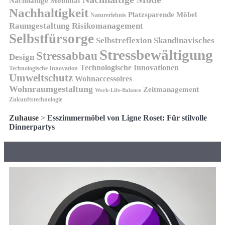
Nachhaltige Mobilität
Nachhaltigkeit
Platzsparende Möbel
Naturerlebnis
Risikomanagement
Raumgestaltung
Selbstfürsorge
Skandinavisches
Selbstreflexion
Stressbewältigung
Stressabbau
Design
Technologische Innovationen
Technologische Innovation
Umweltschutz
Wohnaccessoires
Wohnraumgestaltung
Zeitmanagement
Work-Life-Balance
Zukunftstechnologie
Zuhause
>
Esszimmermöbel von Ligne Roset: Für stilvolle
Dinnerpartys