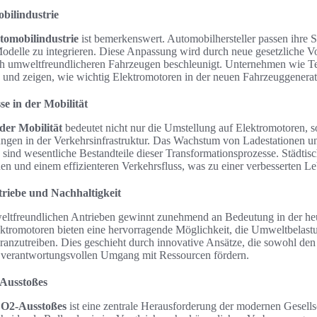
obilindustrie
utomobilindustrie
ist bemerkenswert. Automobilhersteller passen ihre S
Modelle zu integrieren. Diese Anpassung wird durch neue gesetzliche V
ch umweltfreundlicheren Fahrzeugen beschleunigt. Unternehmen wie T
 und zeigen, wie wichtig Elektromotoren in der neuen Fahrzeuggenerat
e in der Mobilität
der Mobilität
bedeutet nicht nur die Umstellung auf Elektromotoren, 
ngen in der Verkehrsinfrastruktur. Das Wachstum von Ladestationen u
sind wesentliche Bestandteile dieser Transformationsprozesse. Städtisc
n und einem effizienteren Verkehrsfluss, was zu einer verbesserten Leb
riebe und Nachhaltigkeit
eltfreundlichen Antrieben gewinnt zunehmend an Bedeutung in der he
lektromotoren bieten eine hervorragende Möglichkeit, die Umweltbelast
oranzutreiben. Dies geschieht durch innovative Ansätze, die sowohl de
 verantwortungsvollen Umgang mit Ressourcen fördern.
Ausstoßes
CO2-Ausstoßes
ist eine zentrale Herausforderung der modernen Gesells