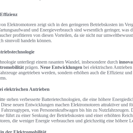
Effizienz
on Elektromotoren zeigt sich in den geringeren Betriebskosten im Ve
rtungsaufwand und Energieverbrauch sind wesentlich geringer, was die
cher profitieren von diesen Vorteilen, da sie nicht nur umweltbewusst
h sinnvoll handeln können.
triebstechnologie
chnologie unterliegt einem rasanten Wandel, insbesondere durch
innova
tromobilität
prägen.
Neue Entwicklungen
bei elektrischen Antrieben 
Fahrzeuge angetrieben werden, sondern erhöhen auch die Effizienz und 
ems.
i elektrischen Antrieben
tte stehen verbesserte Batterietechnologien, die eine höhere Energiedi
 Diese neuen Entwicklungen machen Elektromotoren attraktiver und f
n Fahrzeugtypen, von Personenkraftwagen bis hin zu Nutzfahrzeugen. 
eme
führt zu einer Senkung der Betriebskosten und einer erhöhten Reichw
toren, die weniger Energie verbrauchen und gleichzeitig eine höhere Le
 der Elektromobilität