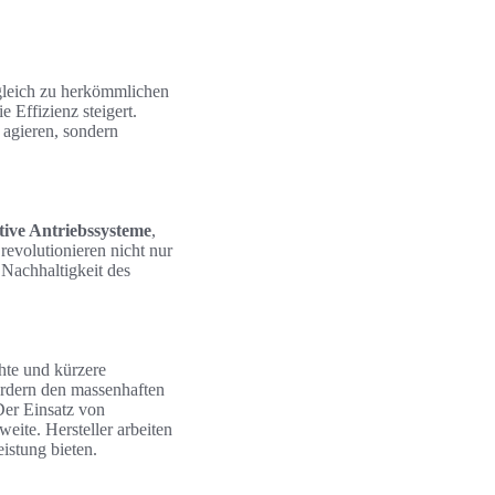
rgleich zu herkömmlichen
 Effizienz steigert.
 agieren, sondern
tive Antriebssysteme
,
revolutionieren nicht nur
Nachhaltigkeit des
chte und kürzere
ördern den massenhaften
Der Einsatz von
eite. Hersteller arbeiten
istung bieten.