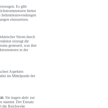
rzeugen. Es gibt
ichstrommotoren bieten
in Industrieanwendungen
dungen einzusetzen.
ektrischer Strom durch
eraktion erzeugt die
oms gesteuert, was ihre
ktromotoren in der
ischen Aspekten
abei im Mittelpunkt der
tät
. Sie tragen aktiv zur
n stammt. Der Einsatz
rt die Reichweite