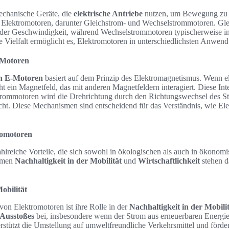
chanische Geräte, die
elektrische Antriebe
nutzen, um Bewegung zu e
 Elektromotoren, darunter Gleichstrom- und Wechselstrommotoren. Gle
g der Geschwindigkeit, während Wechselstrommotoren typischerweise 
 Vielfalt ermöglicht es, Elektromotoren in unterschiedlichsten Anwen
-Motoren
on E-Motoren
basiert auf dem Prinzip des Elektromagnetismus. Wenn el
eht ein Magnetfeld, das mit anderen Magnetfeldern interagiert. Diese Int
ommotoren wird die Drehrichtung durch den Richtungswechsel des Str
t. Diese Mechanismen sind entscheidend für das Verständnis, wie Ele
romotoren
hlreiche Vorteile, die sich sowohl in ökologischen als auch in ökonom
hemen
Nachhaltigkeit in der Mobilität
und
Wirtschaftlichkeit
stehen d
obilität
 von Elektromotoren ist ihre Rolle in der
Nachhaltigkeit in der Mobili
Ausstoßes
bei, insbesondere wenn der Strom aus erneuerbaren Energie
stützt die Umstellung auf umweltfreundliche Verkehrsmittel und förde