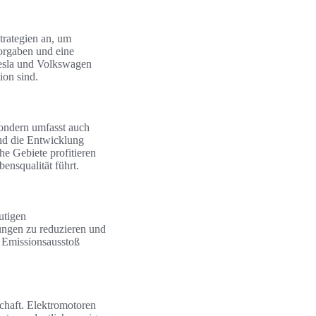
trategien an, um
orgaben und eine
esla und Volkswagen
ion sind.
sondern umfasst auch
nd die Entwicklung
he Gebiete profitieren
ensqualität führt.
utigen
ungen zu reduzieren und
n Emissionsausstoß
chaft. Elektromotoren