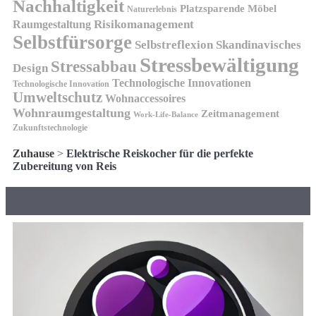
Nachhaltigkeit
Platzsparende Möbel
Naturerlebnis
Risikomanagement
Raumgestaltung
Selbstfürsorge
Skandinavisches
Selbstreflexion
Stressbewältigung
Stressabbau
Design
Technologische Innovationen
Technologische Innovation
Umweltschutz
Wohnaccessoires
Wohnraumgestaltung
Zeitmanagement
Work-Life-Balance
Zukunftstechnologie
Zuhause
>
Elektrische Reiskocher für die perfekte
Zubereitung von Reis