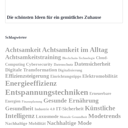
Die schönsten Ideen für ein gemütliches Zuhause
Schlagwörter
Achtsamkeit
Achtsamkeit im Alltag
Achtsamkeitstraining
Cloud-
Blockchain-Technologie
Datensicherheit
Cybersecurity
Computing
Datenschutz
Digitale Transformation
Digitalisierung
Effizienzsteigerung
Elektromobilität
Einrichtungstipps
Energieeffizienz
Entspannungstechniken
Erneuerbare
Gesunde Ernährung
Energien
Finanzplanung
Künstliche
Gesundheit
IT-Sicherheit
Industrie 4.0
Intelligenz
Modetrends
Luxusmode
Mentale Gesundheit
Nachhaltige Mode
Nachhaltige Mobilität