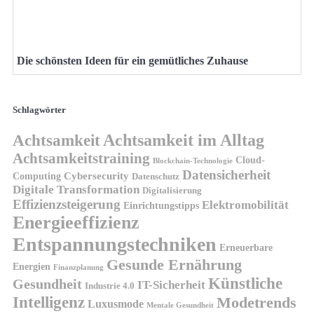
Die schönsten Ideen für ein gemütliches Zuhause
Schlagwörter
Achtsamkeit
Achtsamkeit im Alltag
Achtsamkeitstraining
Cloud-
Blockchain-Technologie
Datensicherheit
Cybersecurity
Computing
Datenschutz
Digitale Transformation
Digitalisierung
Effizienzsteigerung
Elektromobilität
Einrichtungstipps
Energieeffizienz
Entspannungstechniken
Erneuerbare
Gesunde Ernährung
Energien
Finanzplanung
Künstliche
Gesundheit
IT-Sicherheit
Industrie 4.0
Intelligenz
Modetrends
Luxusmode
Mentale Gesundheit