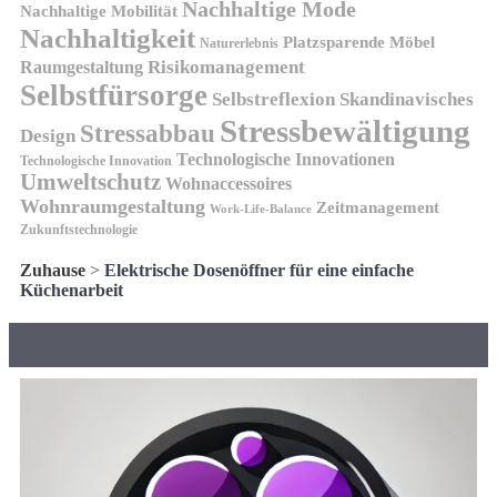
Nachhaltige Mode
Nachhaltige Mobilität
Nachhaltigkeit
Platzsparende Möbel
Naturerlebnis
Risikomanagement
Raumgestaltung
Selbstfürsorge
Skandinavisches
Selbstreflexion
Stressbewältigung
Stressabbau
Design
Technologische Innovationen
Technologische Innovation
Umweltschutz
Wohnaccessoires
Wohnraumgestaltung
Zeitmanagement
Work-Life-Balance
Zukunftstechnologie
Zuhause
>
Elektrische Dosenöffner für eine einfache
Küchenarbeit