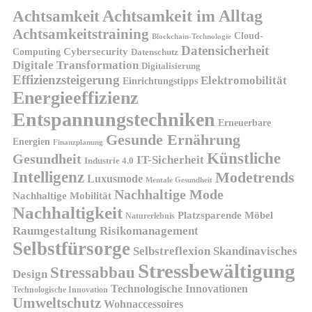
Achtsamkeit
Achtsamkeit im Alltag
Achtsamkeitstraining
Cloud-
Blockchain-Technologie
Datensicherheit
Cybersecurity
Computing
Datenschutz
Digitale Transformation
Digitalisierung
Effizienzsteigerung
Elektromobilität
Einrichtungstipps
Energieeffizienz
Entspannungstechniken
Erneuerbare
Gesunde Ernährung
Energien
Finanzplanung
Künstliche
Gesundheit
IT-Sicherheit
Industrie 4.0
Intelligenz
Modetrends
Luxusmode
Mentale Gesundheit
Nachhaltige Mode
Nachhaltige Mobilität
Nachhaltigkeit
Platzsparende Möbel
Naturerlebnis
Risikomanagement
Raumgestaltung
Selbstfürsorge
Skandinavisches
Selbstreflexion
Stressbewältigung
Stressabbau
Design
Technologische Innovationen
Technologische Innovation
Umweltschutz
Wohnaccessoires