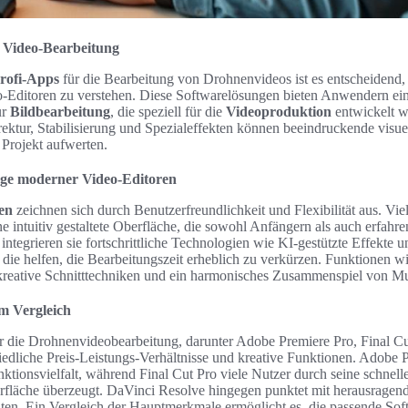
e Video-Bearbeitung
rofi-Apps
für die Bearbeitung von Drohnenvideos ist es entscheidend,
Editoren zu verstehen. Diese Softwarelösungen bieten Anwendern ein
ur
Bildbearbeitung
, die speziell für die
Videoproduktion
entwickelt w
ktur, Stabilisierung und Spezialeffekten können beeindruckende visuel
 Projekt aufwerten.
ge moderner Video-Editoren
en
zeichnen sich durch Benutzerfreundlichkeit und Flexibilität aus. Vie
 intuitiv gestaltete Oberfläche, die sowohl Anfängern als auch erfahr
egrieren sie fortschrittliche Technologien wie KI-gestützte Effekte 
die helfen, die Bearbeitungszeit erheblich zu verkürzen. Funktionen w
 kreative Schnitttechniken und ein harmonisches Zusammenspiel von M
im Vergleich
ür die Drohnenvideobearbeitung, darunter Adobe Premiere Pro, Final C
iedliche Preis-Leistungs-Verhältnisse und kreative Funktionen. Adobe P
ktionsvielfalt, während Final Cut Pro viele Nutzer durch seine schnell
rfläche überzeugt. DaVinci Resolve hingegen punktet mit herausragen
ten. Ein Vergleich der Hauptmerkmale ermöglicht es, die passende Soft