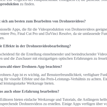
oproduktion
zu finden.
t sich am besten zum Bearbeiten von Drohnenvideos?
ssionelle Apps, die für die Videoproduktion von Drohnenvideos geeignet
miere Pro, Final Cut Pro und DaVinci Resolve, da sie umfassende Fun
en.
lle Effekte in der Drohnenvideobearbeitung?
tscheidend für die Erstellung einnehmender und beeindruckender Videos
n und die Zuschauer mit einzigartigen optischen Erfahrungen zu fessel
r Auswahl einer Drohnen-App beachten?
rohnen-App ist es wichtig, auf Benutzerfreundlichkeit, verfügbare Fun
g für visuelle Effekte und das Preis-Leistungs-Verhältnis zu achten. Ei
und leistungsstarke Werkzeuge bieten.
os auch ohne Erfahrung bearbeiten?
-Editoren bieten einfache Werkzeuge und Tutorials, die Anfängern helf
sprechende Drohnenvideos zu erstellen. Einige Apps verfügen über vor