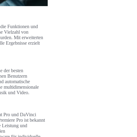
 die Funktionen und
e Vielzahl von
urden. Mit erweiterten
le Ergebnisse erzielt
le der besten
enen Benutzern
und automatische
ie multidimensionale
usik und Video.
ut Pro und DaVinci
remiere Pro ist bekannt
e Leistung und
den
ware für individuelle