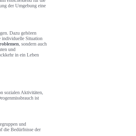
nn entscheidend für die
ierung der Umgebung eine
ngen. Dazu gehören
individuelle Situation
problemen
, sondern auch
uten und
ückkehr in ein Leben
sozialen Aktivitäten,
rogenmissbrauch ist
lfegruppen und
f die Bedürfnisse der