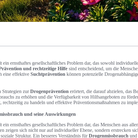
lt ein ernsthaftes gesellschaftliches Problem dar, das sowohl individuell
Prävention und rechtzeitige Hilfe
sind entscheidend, um die Mensche
h eine effektive
Suchtprävention
können potenzielle Drogenabhängig
n Strategien zur
Drogenprävention
erörtert, die darauf abzielen, das B
rauchs zu erhöhen und die Verfügbarkeit von Hilfsangeboten zu förder
st, rechtzeitig zu handeln und effektive Präventionsmaßnahmen zu impl
missbrauch und seine Auswirkungen
lt ein ernsthaftes gesellschaftliches Problem dar, das Menschen aus all
en zeigen sich nicht nur auf individueller Ebene, sondern erstrecken si
oziale Struktur. Ein besseres Verständnis für
Drogenmissbrauch
und 