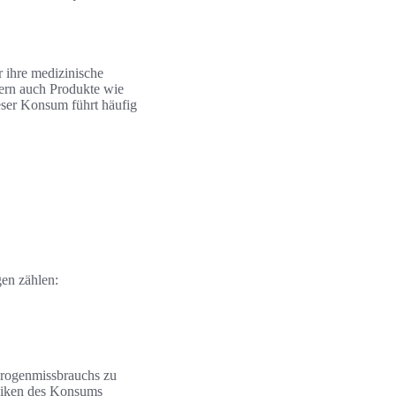
 ihre medizinische
ern auch Produkte wie
eser Konsum führt häufig
gen zählen:
Drogenmissbrauchs zu
siken des Konsums