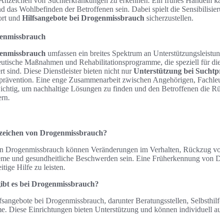
Anzeichen von Suchterkrankungen zu erkennen. Ein frühes Handeln ka
nd das Wohlbefinden der Betroffenen sein. Dabei spielt die Sensibilis
ort und
Hilfsangebote bei Drogenmissbrauch
sicherzustellen.
genmissbrauch
genmissbrauch
umfassen ein breites Spektrum an Unterstützungsleistu
eutische Maßnahmen und Rehabilitationsprogramme, die speziell für die 
t sind. Diese Dienstleister bieten nicht nur
Unterstützung bei Sucht
prävention. Eine enge Zusammenarbeit zwischen Angehörigen, Fachle
 wichtig, um nachhaltige Lösungen zu finden und den Betroffenen die R
ern.
nzeichen von Drogenmissbrauch?
n Drogenmissbrauch können Veränderungen im Verhalten, Rückzug von 
eme und gesundheitliche Beschwerden sein. Eine Früherkennung von D
tige Hilfe zu leisten.
gibt es bei Drogenmissbrauch?
lfsangebote bei Drogenmissbrauch, darunter Beratungsstellen, Selbsthi
e. Diese Einrichtungen bieten Unterstützung und können individuell au