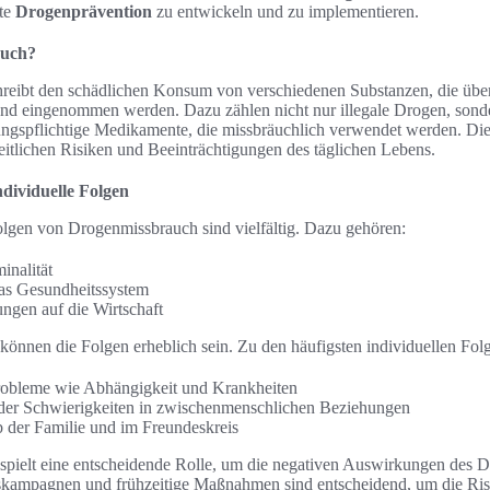
ete
Drogenprävention
zu entwickeln und zu implementieren.
auch?
eibt den schädlichen Konsum von verschiedenen Substanzen, die über
d eingenommen werden. Dazu zählen nicht nur illegale Drogen, sond
ngspflichtige Medikamente, die missbräuchlich verwendet werden. Di
eitlichen Risiken und Beeinträchtigungen des täglichen Lebens.
ndividuelle Folgen
Folgen von Drogenmissbrauch sind vielfältig. Dazu gehören:
inalität
as Gesundheitssystem
ngen auf die Wirtschaft
können die Folgen erheblich sein. Zu den häufigsten individuellen Fol
robleme wie Abhängigkeit und Krankheiten
 oder Schwierigkeiten in zwischenmenschlichen Beziehungen
b der Familie und im Freundeskreis
spielt eine entscheidende Rolle, um die negativen Auswirkungen des 
skampagnen und frühzeitige Maßnahmen sind entscheidend, um die Ri