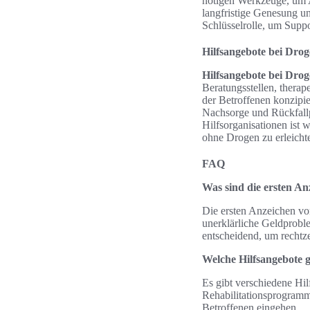
nötigen Werkzeuge, um 
langfristige Genesung u
Schlüsselrolle, um Supp
Hilfsangebote bei Dro
Hilfsangebote bei Dro
Beratungsstellen, therap
der Betroffenen konzipier
Nachsorge und Rückfall
Hilfsorganisationen ist
ohne Drogen zu erleicht
FAQ
Was sind die ersten A
Die ersten Anzeichen vo
unerklärliche Geldprobl
entscheidend, um rechtzei
Welche Hilfsangebote 
Es gibt verschiedene Hi
Rehabilitationsprogramm
Betroffenen eingehen.