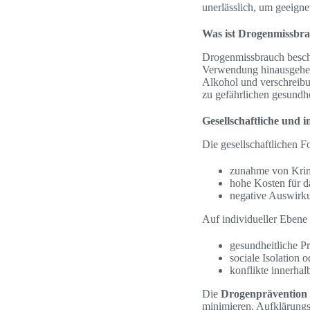
unerlässlich, um geeign
Was ist Drogenmissbr
Drogenmissbrauch beschr
Verwendung hinausgehen
Alkohol und verschreibu
zu gefährlichen gesundh
Gesellschaftliche und i
Die gesellschaftlichen 
zunahme von Krim
hohe Kosten für d
negative Auswirku
Auf individueller Ebene 
gesundheitliche P
sociale Isolation
konflikte innerhal
Die
Drogenprävention
minimieren. Aufklärung