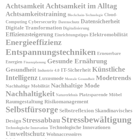
Achtsamkeit
Achtsamkeit im Alltag
Achtsamkeitstraining
Cloud-
Blockchain-Technologie
Datensicherheit
Cybersecurity
Computing
Datenschutz
Digitale Transformation
Digitalisierung
Effizienzsteigerung
Elektromobilität
Einrichtungstipps
Energieeffizienz
Entspannungstechniken
Erneuerbare
Gesunde Ernährung
Energien
Finanzplanung
Künstliche
Gesundheit
IT-Sicherheit
Industrie 4.0
Intelligenz
Modetrends
Luxusmode
Mentale Gesundheit
Nachhaltige Mode
Nachhaltige Mobilität
Nachhaltigkeit
Platzsparende Möbel
Naturerlebnis
Risikomanagement
Raumgestaltung
Selbstfürsorge
Skandinavisches
Selbstreflexion
Stressbewältigung
Stressabbau
Design
Technologische Innovationen
Technologische Innovation
Umweltschutz
Wohnaccessoires