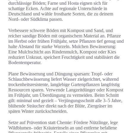
durchlässige Böden; Farne und Hosta eignen sich für
schattige Ecken. Achte auf regionale Unterschiede in
Deutschland und wähle frostharte Sorten, die zu deinem
Nord- oder Südklima passen.
Verbessere schwere Böden mit Kompost und Sand, und
reicher sandige Böden mit organischem Material an. Pflanze
im Herbst oder frühen Frühjahr, setze Pflanzen tief genug und
halte Abstand für starke Wurzeln. Mulchen Bewässerung:
Eine Mulchschicht aus Rindenmulch, Kompost oder Kies
reduziert Unkraut, speichert Feuchtigkeit und stabilisiert die
Bodentemperatur.
Plane Bewässerung und Düngung sparsam: Tropf- oder
Schlauchbewässerung liefert Wasser zielgerichtet, während
trockenheitsresistente, langlebige Gartenpflanzen langfristig
Ressourcen sparen. Verwende Langzeitdünger oder Kompost
im Frühjahr, um Überdüngung zu vermeiden. Beim Schnitt
gilt: minimal und gezielt – Verjüngungsschnitt alle 3–5 Jahre,
blühende Sträucher direkt nach der Blüte, Ziergräser im
späten Winter zurückschneiden.
Setze auf Prävention statt Chemie: Fördere Nützlinge, lege
Wildblumen- oder Kräuterinseln an und entferne befallene