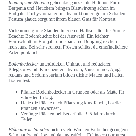
Immergrüne Stauden
geben das ganze Jahr Halt und Form.
Bergenia und Heuchera bringen Blattwirkung schon im
Frühjahr. Pachysandra terminalis funktioniert gut im Schatten.
Festuca glauca sorgt mit ihrem blauen Gras für Kontrast.
Viele immergrüne Stauden tolerieren Halbschatten bis Sonne.
Beachte Bodenfeuchte bei der Auswahl. Ein leichter
Formschnitt im Frühjahr und sparsame Düngung reichen
meist aus. Bei sehr strengen Frösten schützt du empfindlichere
Arten punktuell.
Bodenbedecker
unterdrücken Unkraut und reduzieren
Pflegeaufwand. Kriechender Thymian, Vinca minor, Ajuga
reptans und Sedum spurium bilden dichte Matten und halten
Boden fest.
Pflanze Bodenbedecker in Gruppen oder als Matte für
schnellen Erfolg.
Halte die Fläche nach Pflanzung kurz feucht, bis die
Pflanzen anwachsen.
Verjünge Flächen bei Bedarf alle 3–5 Jahre durch
Teilen.
Blütenreiche Stauden
bieten viele Wochen Farbe bei geringem
Schnittaufwand. Lavandula angustifolia, Echinacea purpurea,