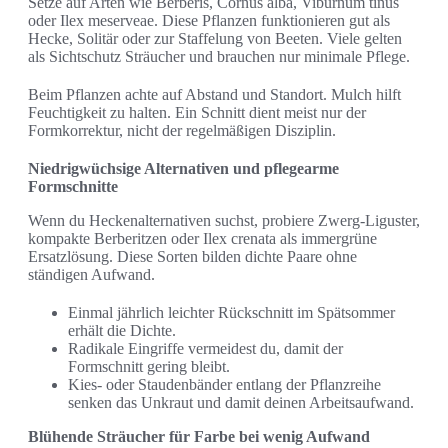
Setze auf Arten wie Berberis, Cornus alba, Viburnum tinus
oder Ilex meserveae. Diese Pflanzen funktionieren gut als
Hecke, Solitär oder zur Staffelung von Beeten. Viele gelten
als Sichtschutz Sträucher und brauchen nur minimale Pflege.
Beim Pflanzen achte auf Abstand und Standort. Mulch hilft
Feuchtigkeit zu halten. Ein Schnitt dient meist nur der
Formkorrektur, nicht der regelmäßigen Disziplin.
Niedrigwüchsige Alternativen und pflegearme
Formschnitte
Wenn du Heckenalternativen suchst, probiere Zwerg-Liguster,
kompakte Berberitzen oder Ilex crenata als immergrüne
Ersatzlösung. Diese Sorten bilden dichte Paare ohne
ständigen Aufwand.
Einmal jährlich leichter Rückschnitt im Spätsommer
erhält die Dichte.
Radikale Eingriffe vermeidest du, damit der
Formschnitt gering bleibt.
Kies- oder Staudenbänder entlang der Pflanzreihe
senken das Unkraut und damit deinen Arbeitsaufwand.
Blühende Sträucher für Farbe bei wenig Aufwand