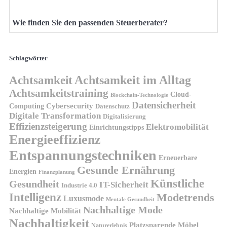
Wie finden Sie den passenden Steuerberater?
Schlagwörter
Achtsamkeit
Achtsamkeit im Alltag
Achtsamkeitstraining
Cloud-
Blockchain-Technologie
Datensicherheit
Cybersecurity
Computing
Datenschutz
Digitale Transformation
Digitalisierung
Effizienzsteigerung
Elektromobilität
Einrichtungstipps
Energieeffizienz
Entspannungstechniken
Erneuerbare
Gesunde Ernährung
Energien
Finanzplanung
Künstliche
Gesundheit
IT-Sicherheit
Industrie 4.0
Intelligenz
Modetrends
Luxusmode
Mentale Gesundheit
Nachhaltige Mode
Nachhaltige Mobilität
Nachhaltigkeit
Platzsparende Möbel
Naturerlebnis