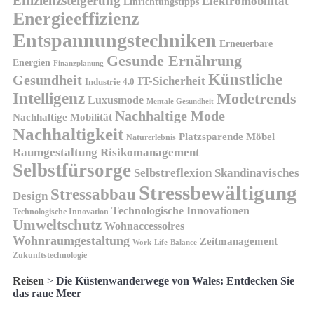
Effizienzsteigerung
Elektromobilität
Einrichtungstipps
Energieeffizienz
Entspannungstechniken
Erneuerbare
Gesunde Ernährung
Energien
Finanzplanung
Künstliche
Gesundheit
IT-Sicherheit
Industrie 4.0
Intelligenz
Modetrends
Luxusmode
Mentale Gesundheit
Nachhaltige Mode
Nachhaltige Mobilität
Nachhaltigkeit
Platzsparende Möbel
Naturerlebnis
Risikomanagement
Raumgestaltung
Selbstfürsorge
Skandinavisches
Selbstreflexion
Stressbewältigung
Stressabbau
Design
Technologische Innovationen
Technologische Innovation
Umweltschutz
Wohnaccessoires
Wohnraumgestaltung
Zeitmanagement
Work-Life-Balance
Zukunftstechnologie
Reisen
>
Die Küstenwanderwege von Wales: Entdecken Sie
das raue Meer