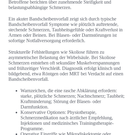
Betroffene berichten über zunehmende Steifigkeit und
belastungsabhängige Schmerzen.
Ein akuter Bandscheibenvorfall zeigt sich durch typische
Bandscheibenvorfall Symptome wie plötzlich auftretende,
stechende Schmerzen, Taubheitsgefühle oder Kraftverlust in
Armen oder Beinen. Bei Blasen- oder Darmstörungen ist
sofortige Notfallversorgung erforderlich.
Strukturelle Fehlstellungen wie Skoliose führen zu
asymmetrischer Belastung der Wirbelsäule. Bei Skoliose
Schmerzen entstehen oft sekundäre Muskelverspannungen
und frühzeitiger Verschleiß. Diagnostik erfolgt klinisch und
bildgebend, etwa Röntgen oder MRT bei Verdacht auf einen
Bandscheibenvorfall.
Warnzeichen, die eine rasche Abklärung erfordern:
starke, plötzliche Schmerzen; Nachtschmerz; Taubheit;
Kraftminderung; Störung der Blasen- oder
Darmfunktion.
Konservative Optionen: Physiotherapie,
Schmerzmedikation nach ärztlicher Empfehlung,
Injektionen und medizinisches Trainingstherapie-
Programme.
Operative Eingriffe wie Mikrodiskektomie oder