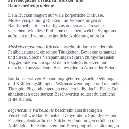
Physiologische Ursachen: Muskel- und
Bandscheibenprobleme
Dein Rücken reagiert auf viele körperliche Einflüsse.
Muskelverspannung Rücken und Veränderungen an
Bandscheiben treten häufig zusammen auf. Du solltest
verstehen, wie diese Probleme entstehen, welche Symptome
auftreten und wann eine ärztliche Abklärung nötig ist.
Muskelverspannung Rücken
entsteht oft durch wiederholte
Fehlbelastungen, einseitige Tätigkeiten, Bewegungsmangel
und Stress. Solche Verspannungen führen zu myofaszialen
Triggerpunkten. Du spürst dann lokale Schmerzen und
manchmal ausstrahlende Beschwerden in Arme oder Beine.
Zur konservativen Behandlung gehören gezielte Dehnungs-
und Kräftigungsübungen, Wärmeanwendungen und manuelle
Therapie. Physiotherapeuten erstellen individuelle Pläne. Bei
anhaltenden oder starken Beschwerden solltest du ärztliche
Hilfe suchen.
degenerative Wirbelsäule
beschreibt altersbedingten
Verschleiß wie Bandscheiben-Dehydration, Spondylose und
Facettengelenksarthrose. Solche Veränderungen erhöhen die
Anfälligkeit für Schmerzen und Bewegungseinschränkungen.