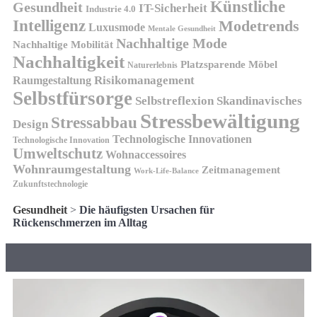
Künstliche
Gesundheit
IT-Sicherheit
Industrie 4.0
Intelligenz
Modetrends
Luxusmode
Mentale Gesundheit
Nachhaltige Mode
Nachhaltige Mobilität
Nachhaltigkeit
Platzsparende Möbel
Naturerlebnis
Risikomanagement
Raumgestaltung
Selbstfürsorge
Skandinavisches
Selbstreflexion
Stressbewältigung
Stressabbau
Design
Technologische Innovationen
Technologische Innovation
Umweltschutz
Wohnaccessoires
Wohnraumgestaltung
Zeitmanagement
Work-Life-Balance
Zukunftstechnologie
Gesundheit
>
Die häufigsten Ursachen für
Rückenschmerzen im Alltag