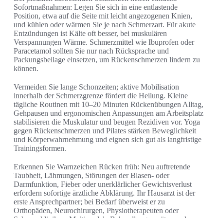
Sofortmaßnahmen: Legen Sie sich in eine entlastende
Position, etwa auf die Seite mit leicht angezogenen Knien,
und kühlen oder wärmen Sie je nach Schmerzart. Für akute
Entzündungen ist Kälte oft besser, bei muskulären
Verspannungen Wärme. Schmerzmittel wie Ibuprofen oder
Paracetamol sollten Sie nur nach Rücksprache und
Packungsbeilage einsetzen, um Rückenschmerzen lindern zu
können.
Vermeiden Sie lange Schonzeiten; aktive Mobilisation
innerhalb der Schmerzgrenze fördert die Heilung. Kleine
tägliche Routinen mit 10–20 Minuten Rückenübungen Alltag,
Gehpausen und ergonomischen Anpassungen am Arbeitsplatz
stabilisieren die Muskulatur und beugen Rezidiven vor. Yoga
gegen Rückenschmerzen und Pilates stärken Beweglichkeit
und Körperwahrnehmung und eignen sich gut als langfristige
Trainingsformen.
Erkennen Sie Warnzeichen Rücken früh: Neu auftretende
Taubheit, Lähmungen, Störungen der Blasen- oder
Darmfunktion, Fieber oder unerklärlicher Gewichtsverlust
erfordern sofortige ärztliche Abklärung. Ihr Hausarzt ist der
erste Ansprechpartner; bei Bedarf überweist er zu
Orthopäden, Neurochirurgen, Physiotherapeuten oder