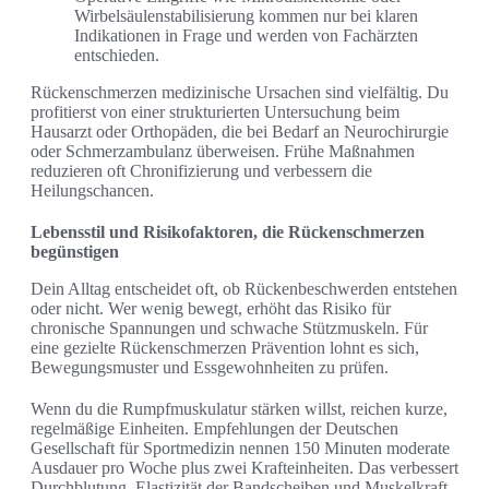
Wirbelsäulenstabilisierung kommen nur bei klaren
Indikationen in Frage und werden von Fachärzten
entschieden.
Rückenschmerzen medizinische Ursachen sind vielfältig. Du
profitierst von einer strukturierten Untersuchung beim
Hausarzt oder Orthopäden, die bei Bedarf an Neurochirurgie
oder Schmerzambulanz überweisen. Frühe Maßnahmen
reduzieren oft Chronifizierung und verbessern die
Heilungschancen.
Lebensstil und Risikofaktoren, die Rückenschmerzen
begünstigen
Dein Alltag entscheidet oft, ob Rückenbeschwerden entstehen
oder nicht. Wer wenig bewegt, erhöht das Risiko für
chronische Spannungen und schwache Stützmuskeln. Für
eine gezielte Rückenschmerzen Prävention lohnt es sich,
Bewegungsmuster und Essgewohnheiten zu prüfen.
Wenn du die Rumpfmuskulatur stärken willst, reichen kurze,
regelmäßige Einheiten. Empfehlungen der Deutschen
Gesellschaft für Sportmedizin nennen 150 Minuten moderate
Ausdauer pro Woche plus zwei Krafteinheiten. Das verbessert
Durchblutung, Elastizität der Bandscheiben und Muskelkraft.