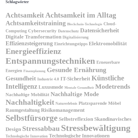
Schlagwörter
Achtsamkeit
Achtsamkeit im Alltag
Achtsamkeitstraining
Cloud-
Blockchain-Technologie
Datensicherheit
Cybersecurity
Computing
Datenschutz
Digitale Transformation
Digitalisierung
Effizienzsteigerung
Elektromobilität
Einrichtungstipps
Energieeffizienz
Entspannungstechniken
Erneuerbare
Gesunde Ernährung
Energien
Finanzplanung
Künstliche
Gesundheit
IT-Sicherheit
Industrie 4.0
Intelligenz
Modetrends
Luxusmode
Mentale Gesundheit
Nachhaltige Mode
Nachhaltige Mobilität
Nachhaltigkeit
Platzsparende Möbel
Naturerlebnis
Risikomanagement
Raumgestaltung
Selbstfürsorge
Skandinavisches
Selbstreflexion
Stressbewältigung
Stressabbau
Design
Technologische Innovationen
Technologische Innovation