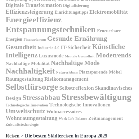
Digitale Transformation
Digitalisierung
Effizienzsteigerung
Elektromobilität
Einrichtungstipps
Energieeffizienz
Entspannungstechniken
Erneuerbare
Gesunde Ernährung
Energien
Finanzplanung
Künstliche
Gesundheit
IT-Sicherheit
Industrie 4.0
Intelligenz
Modetrends
Luxusmode
Mentale Gesundheit
Nachhaltige Mode
Nachhaltige Mobilität
Nachhaltigkeit
Platzsparende Möbel
Naturerlebnis
Risikomanagement
Raumgestaltung
Selbstfürsorge
Skandinavisches
Selbstreflexion
Stressbewältigung
Stressabbau
Design
Technologische Innovationen
Technologische Innovation
Umweltschutz
Wohnaccessoires
Wohnraumgestaltung
Zeitmanagement
Work-Life-Balance
Zukunftstechnologie
Reisen
>
Die besten Städtereisen in Europa 2025