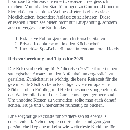
luxuriöse Erlebnisse, die eine
Luxusreise
unvergesslich
machen. Von privaten Stadtführungen zu Gourmet-Dinner mit
Sterneköchen bis hin zu Wellness-Retreats gibt es viele
Möglichkeiten, besondere Anlässe zu zelebrieren. Diese
erlesenen Erlebnisse bieten nicht nur Entspannung, sondern
auch unvergessliche Eindrücke.
Exklusive Führungen durch historische Stätten
Private Kochkurse mit lokalen Küchenchefs
Luxuriöse Spa-Behandlungen in renommierten Hotels
Reisevorbereitung und Tipps für 2025
Die Reisevorbereitung für Städtereisen 2025 erfordert einen
strategischen Ansatz, um den Aufenthalt unvergesslich zu
gestalten. Zunächst ist es wichtig, die beste Reisezeit für die
gewünschte Stadt zu berücksichtigen; viele europäische
Städte sind im Frühling und Herbst besonders angenehm, da
das Wetter mild ist und die Touristenmengen geringer sind.
Um unnötige Kosten zu vermeiden, sollte man auch darauf
achten, Flüge und Unterkünfte frühzeitig zu buchen.
Eine sorgfältige Packliste für Städtereisen ist ebenfalls
entscheidend. Neben bequemen Schuhen sind genügend
persönliche Hygieneartikel sowie wetterfeste Kleidung für