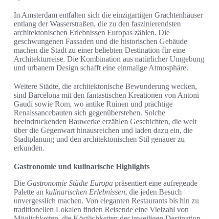
In Amsterdam entfalten sich die einzigartigen Grachtenhäuser
entlang der Wasserstraßen, die zu den faszinierendsten
architektonischen Erlebnissen Europas zählen. Die
geschwungenen Fassaden und die historischen Gebäude
machen die Stadt zu einer beliebten Destination für eine
Architekturreise. Die Kombination aus natürlicher Umgebung
und urbanem Design schafft eine einmalige Atmosphäre.
Weitere Städte, die architektonische Bewunderung wecken,
sind Barcelona mit den fantastischen Kreationen von Antoni
Gaudí sowie Rom, wo antike Ruinen und prächtige
Renaissancebauten sich gegenüberstehen. Solche
beeindruckenden Bauwerke erzählen Geschichten, die weit
über die Gegenwart hinausreichen und laden dazu ein, die
Stadtplanung und den architektonischen Stil genauer zu
erkunden.
Gastronomie und kulinarische Highlights
Die
Gastronomie Städte Europa
präsentiert eine aufregende
Palette an
kulinarischen Erlebnissen
, die jeden Besuch
unvergesslich machen. Von eleganten Restaurants bis hin zu
traditionellen Lokalen finden Reisende eine Vielzahl von
Möglichkeiten, die Köstlichkeiten der jeweiligen Destination