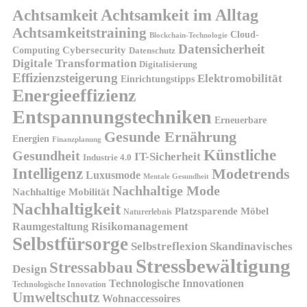
Achtsamkeit
Achtsamkeit im Alltag
Achtsamkeitstraining
Cloud-
Blockchain-Technologie
Datensicherheit
Cybersecurity
Computing
Datenschutz
Digitale Transformation
Digitalisierung
Effizienzsteigerung
Elektromobilität
Einrichtungstipps
Energieeffizienz
Entspannungstechniken
Erneuerbare
Gesunde Ernährung
Energien
Finanzplanung
Künstliche
Gesundheit
IT-Sicherheit
Industrie 4.0
Intelligenz
Modetrends
Luxusmode
Mentale Gesundheit
Nachhaltige Mode
Nachhaltige Mobilität
Nachhaltigkeit
Platzsparende Möbel
Naturerlebnis
Risikomanagement
Raumgestaltung
Selbstfürsorge
Skandinavisches
Selbstreflexion
Stressbewältigung
Stressabbau
Design
Technologische Innovationen
Technologische Innovation
Umweltschutz
Wohnaccessoires