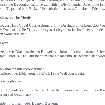
 wirst du in der Lage sein, abwechslungsreiche Menüs zu planen, siche
 sowie Dekoration stimmig zu wählen. Die folgenden Abschnitte lief
e-Tipps und eine Einkaufsliste für dein nächstes Grillabend-Erlebnis.
slungsreiche Menüs
so, dass jede Gabel Überraschung bringt. Du findest hier kompakte Vor
m Dreh, sinnvolle Tipps zum vegetarisch grillen, leichte Ideen vom Sea
hen Sommersalaten.
etiert
ezepte wie Rindersteaks mit Rotweinreduktion oder mediterranen Schw
ren: Rind 54–60°C für medium-rare bis medium. Ruhezeiten sind wicht
-Varianten mit Bier-Marinade.
tsfleisch bei Metzgereien, REWE Feine Welt oder Edeka.
 Grilloptionen
 setzt du auf Textur und Würze. Gegrillte Gemüsespieße, marinierte Por
ieten viel Geschmack.
te mit Linsen- oder Bohnen-Burgern.