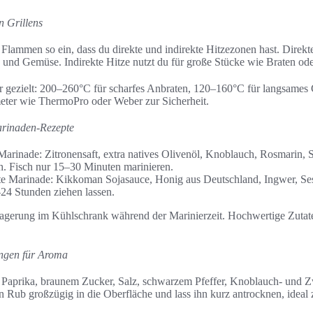
n Grillens
Flammen so ein, dass du direkte und indirekte Hitzezonen hast. Direkte
 und Gemüse. Indirekte Hitze nutzt du für große Stücke wie Braten ode
ur gezielt: 200–260°C für scharfes Anbraten, 120–160°C für langsames
meter wie ThermoPro oder Weber zur Sicherheit.
arinaden-Rezepte
arinade: Zitronensaft, extra natives Olivenöl, Knoblauch, Rosmarin, Sal
h. Fisch nur 15–30 Minuten marinieren.
erte Marinade: Kikkoman Sojasauce, Honig aus Deutschland, Ingwer, Se
24 Stunden ziehen lassen.
agerung im Kühlschrank während der Marinierzeit. Hochwertige Zutat
ngen für Aroma
s Paprika, braunem Zucker, Salz, schwarzem Pfeffer, Knoblauch- und 
Rub großzügig in die Oberfläche und lass ihn kurz antrocknen, ideal