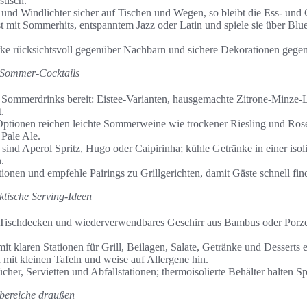
stisch.
 und Windlichter sicher auf Tischen und Wegen, so bleibt die Ess- und G
st mit Sommerhits, entspanntem Jazz oder Latin und spiele sie über Blu
rke rücksichtsvoll gegenüber Nachbarn und sichere Dekorationen gege
 Sommer-Cocktails
ie Sommerdrinks bereit: Eistee-Varianten, hausgemachte Zitrone-Minze
.
Optionen reichen leichte Sommerweine wie trockener Riesling und Ros
 Pale Ale.
 sind Aperol Spritz, Hugo oder Caipirinha; kühle Getränke in einer iso
.
tionen und empfehle Pairings zu Grillgerichten, damit Gäste schnell fin
ktische Serving-Ideen
 Tischdecken und wiederverwendbares Geschirr aus Bambus oder Porzel
mit klaren Stationen für Grill, Beilagen, Salate, Getränke und Desserts e
 mit kleinen Tafeln und weise auf Allergene hin.
her, Servietten und Abfallstationen; thermoisolierte Behälter halten 
zbereiche draußen