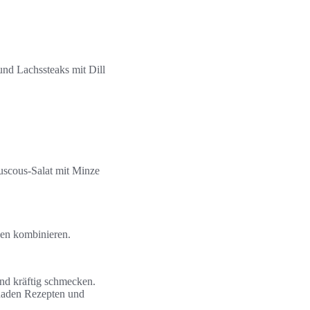
und Lachssteaks mit Dill
ouscous-Salat mit Minze
gen kombinieren.
und kräftig schmecken.
inaden Rezepten und