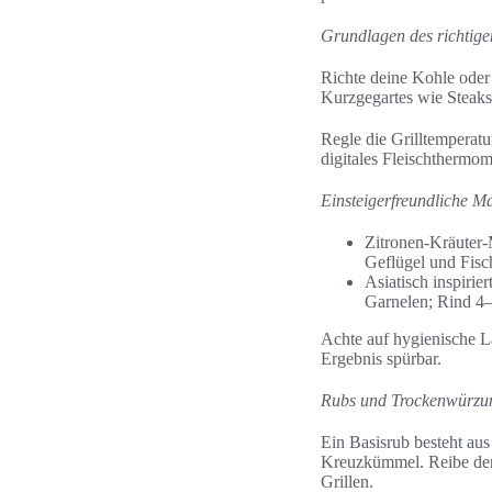
Grundlagen des richtige
Richte deine Kohle oder 
Kurzgegartes wie Steaks
Regle die Grilltemperat
digitales Fleischthermo
Einsteigerfreundliche M
Zitronen-Kräuter-M
Geflügel und Fisc
Asiatisch inspiri
Garnelen; Rind 4–
Achte auf hygienische L
Ergebnis spürbar.
Rubs und Trockenwürzu
Ein Basisrub besteht au
Kreuzkümmel. Reibe den 
Grillen.