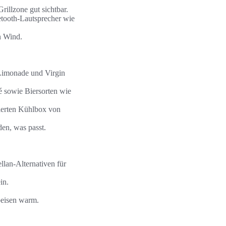
rillzone gut sichtbar.
etooth-Lautsprecher wie
n Wind.
-Limonade und Virgin
é sowie Biersorten wie
lierten Kühlbox von
den, was passt.
lan-Alternativen für
in.
Speisen warm.