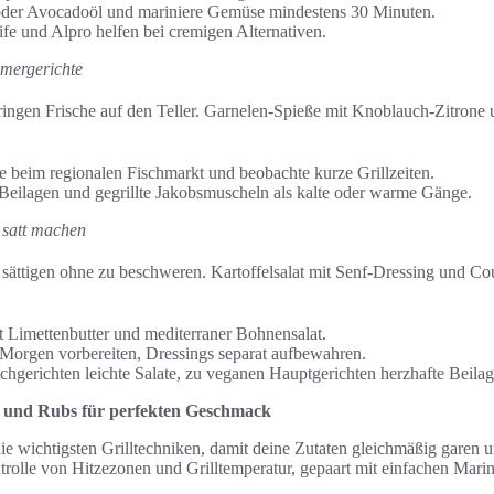
der Avocadoöl und mariniere Gemüse mindestens 30 Minuten.
fe und Alpro helfen bei cremigen Alternativen.
mmergerichte
ringen Frische auf den Teller. Garnelen-Spieße mit Knoblauch-Zitrone 
e beim regionalen Fischmarkt und beobachte kurze Grillzeiten.
Beilagen und gegrillte Jakobsmuscheln als kalte oder warme Gänge.
 satt machen
e sättigen ohne zu beschweren. Kartoffelsalat mit Senf-Dressing und C
t Limettenbutter und mediterraner Bohnensalat.
orgen vorbereiten, Dressings separat aufbewahren.
chgerichten leichte Salate, zu veganen Hauptgerichten herzhafte Beila
 und Rubs für perfekten Geschmack
ie wichtigsten Grilltechniken, damit deine Zutaten gleichmäßig garen 
trolle von Hitzezonen und Grilltemperatur, gepaart mit einfachen Mar