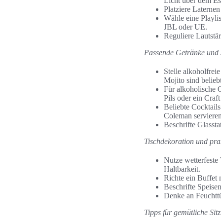
Licht über dem Es
Platziere Laternen
Wähle eine Playli
JBL oder UE.
Reguliere Lautstä
Passende Getränke und
Stelle alkoholfre
Mojito sind beliebt
Für alkoholische 
Pils oder ein Craft
Beliebte Cocktails
Coleman servieren
Beschrifte Glassta
Tischdekoration und pra
Nutze wetterfeste
Haltbarkeit.
Richte ein Buffet 
Beschrifte Speisen
Denke an Feuchttüc
Tipps für gemütliche Sit