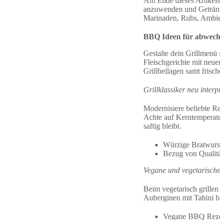
Am Ende dieses Artikels
anzuwenden und Getränke
Marinaden, Rubs, Ambient
BBQ Ideen für abwech
Gestalte dein Grillmenü 
Fleischgerichte mit neue
Grillbeilagen samt frisc
Grillklassiker neu interpr
Modernisiere beliebte R
Achte auf Kerntemperatu
saftig bleibt.
Würzige Bratwurst
Bezug von Qualitä
Vegane und vegetarische
Beim vegetarisch grillen
Auberginen mit Tahini b
Vegane BBQ Rezep