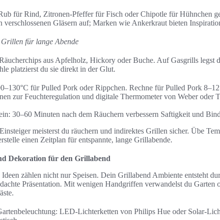
Rub für Rind, Zitronen-Pfeffer für Fisch oder Chipotle für Hühnchen g
 verschlossenen Gläsern auf; Marken wie Ankerkraut bieten Inspiratio
 Grillen für lange Abende
äucherchips aus Apfelholz, Hickory oder Buche. Auf Gasgrills legst d
 platzierst du sie direkt in der Glut.
0–130°C für Pulled Pork oder Rippchen. Rechne für Pulled Pork 8–12
en zur Feuchteregulation und digitale Thermometer von Weber oder Tr
ein: 30–60 Minuten nach dem Räuchern verbessern Saftigkeit und Bin
 Einsteiger meisterst du räuchern und indirektes Grillen sicher. Übe Tem
rstelle einen Zeitplan für entspannte, lange Grillabende.
d Dekoration für den Grillabend
 Ideen zählen nicht nur Speisen. Dein Grillabend Ambiente entsteht du
dachte Präsentation. Mit wenigen Handgriffen verwandelst du Garten o
äste.
artenbeleuchtung: LED-Lichterketten von Philips Hue oder Solar-Lich