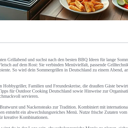
nnten Grillabend und suchst nach den besten BBQ Ideen für lange So
Fleisch auf dem Rost: Sie verbinden Menüvielfalt, passende Grilltechni
iente. So wird dein Sommergrillen in Deutschland zu einem Abend, a
 an Hobbygriller, Familien und Freundeskreise, die draußen Gäste bewir
, Tipps für Outdoor Cooking Deutschland sowie Hinweise zur Organisat
schmackvoll servieren.
Bratwurst und Nackensteaks zur Tradition. Kombiniert mit internatio
den entsteht ein abwechslungsreiches Menü. Nutze frische Zutaten vo
r kreative Kombinationen.