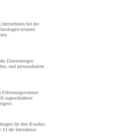
, Unternehmen bei der
chnologien können
eren
große Datenmengen
en, und personalisierte
zu Effizienzgewinnen
ll zugeschnittene
eigern.
lungen für ihre Kunden.
 AI die Interaktion