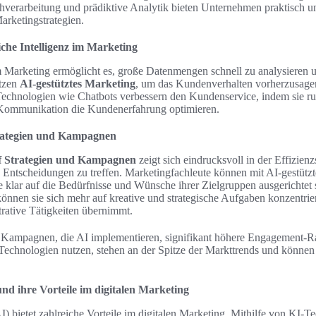
chverarbeitung und prädiktive Analytik bieten Unternehmen praktisch 
arketingstrategien.
che Intelligenz im Marketing
im Marketing ermöglicht es, große Datenmengen schnell zu analysieren 
tzen
AI-gestütztes Marketing
, um das Kundenverhalten vorherzusagen
 Technologien wie Chatbots verbessern den Kundenservice, indem sie r
 Kommunikation die Kundenerfahrung optimieren.
trategien und Kampagnen
uf Strategien und Kampagnen
zeigt sich eindrucksvoll in der Effizien
e Entscheidungen zu treffen. Marketingfachleute können mit AI-gestütz
 klar auf die Bedürfnisse und Wünsche ihrer Zielgruppen ausgerichtet
können sie sich mehr auf kreative und strategische Aufgaben konzentri
rative Tätigkeiten übernimmt.
ss Kampagnen, die AI implementieren, signifikant höhere Engagement-Ra
Technologien nutzen, stehen an der Spitze der Markttrends und können 
und ihre Vorteile im digitalen Marketing
AI) bietet zahlreiche Vorteile im digitalen Marketing. Mithilfe von KI-