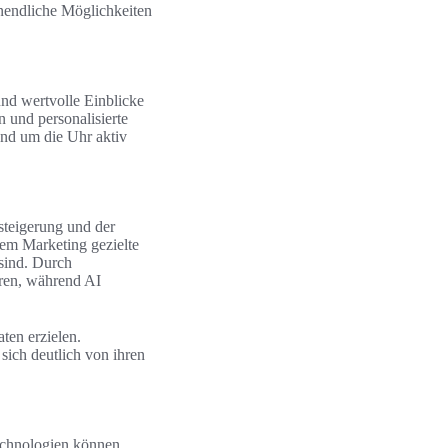
unendliche Möglichkeiten
und wertvolle Einblicke
 und personalisierte
und um die Uhr aktiv
zsteigerung und der
tem Marketing gezielte
 sind. Durch
eren, während AI
ten erzielen.
sich deutlich von ihren
Technologien können