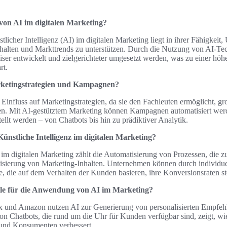
von AI im digitalen Marketing?
icher Intelligenz (AI) im digitalen Marketing liegt in ihrer Fähigkeit
alten und Markttrends zu unterstützen. Durch die Nutzung von AI-Te
iser entwickelt und zielgerichteter umgesetzt werden, was zu einer höh
rt.
rketingstrategien und Kampagnen?
 Einfluss auf Marketingstrategien, da sie den Fachleuten ermöglicht, 
eren. Mit AI-gestütztem Marketing können Kampagnen automatisiert werd
tellt werden – von Chatbots bis hin zu prädiktiver Analytik.
Künstliche Intelligenz im digitalen Marketing?
 im digitalen Marketing zählt die Automatisierung von Prozessen, die 
alisierung von Marketing-Inhalten. Unternehmen können durch individue
 die auf dem Verhalten der Kunden basieren, ihre Konversionsraten st
iele für die Anwendung von AI im Marketing?
x und Amazon nutzen AI zur Generierung von personalisierten Empfeh
 Chatbots, die rund um die Uhr für Kunden verfügbar sind, zeigt, wie
nd Konsumenten verbessert.