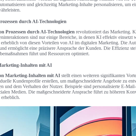
omatisieren und gleichzeitig Marketing-Inhalte personalisieren, um e
ährleisten.
rozessen durch AI-Technologien
on Prozessen durch AI-Technologien
revolutioniert das Marketing
interaktionen sind nur einige Bereiche, in denen KI effektiv einsetzt
erheblich von diesen Vorteilen von AI im digitalen Marketing. Die Aut
nd ermöglicht eine präzisere Ansprache der Kunden. Die Effizienz steig
rbemaßnahmen führt und Ressourcen optimiert.
Marketing-Inhalten mit AI
on Marketing-Inhalten mit AI
stellt einen weiteren signifikanten Vor
ividuelle Kundenprofile erstellen, um maßgeschneiderte Angebote zu en
ben und dem Verhalten der Nutzer. Beispiele sind personalisierte E-Ma
zialen Medien. Die maßgeschneiderte Ansprache führt zu höheren Konve
 erheblich.