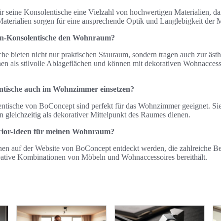
 seine Konsolentische eine Vielzahl von hochwertigen Materialien, da
Materialien sorgen für eine ansprechende Optik und Langlebigkeit der 
ign-Konsolentische den Wohnraum?
e bieten nicht nur praktischen Stauraum, sondern tragen auch zur ästh
en als stilvolle Ablageflächen und können mit dekorativen Wohnaccesso
ntische auch im Wohnzimmer einsetzen?
entische von BoConcept sind perfekt für das Wohnzimmer geeignet. Sie 
 gleichzeitig als dekorativer Mittelpunkt des Raumes dienen.
erior-Ideen für meinen Wohnraum?
nen auf der Website von BoConcept entdeckt werden, die zahlreiche Be
reative Kombinationen von Möbeln und Wohnaccessoires bereithält.