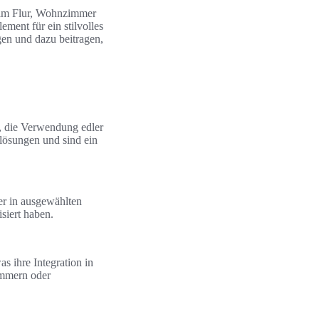
b im Flur, Wohnzimmer
ment für ein stilvolles
gen und dazu beitragen,
, die Verwendung edler
mlösungen und sind ein
er in ausgewählten
siert haben.
s ihre Integration in
immern oder