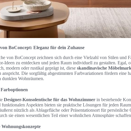
 von BoConcept: Eleganz für dein Zuhause
he von BoConcept zeichnen sich durch eine Vielzahl von Stilen und Fa
or-Ideen zu entdecken und jeden Raum individuell zu gestalten. Egal, o
, modern oder rustikal geprägt ist, diese
skandinavische Möbelmar
ben anspricht. Die sorgfältig abgestimmten Farbvariationen fördern ein
uch dunklen Wohnräumen.
d Farboptionen
ie
Designer-Konsolentische für das Wohnzimmer
in bestehende Konz
 funktionalen Aspekten bieten sie praktische Lösungen für jeden Raum.
äußerst nützlich als Ablagefläche oder Präsentationsort für persönlich
rch sie einen wesentlichen Teil einer wohnlichen Atmosphäre schaffen
ne Wohnungskonzepte