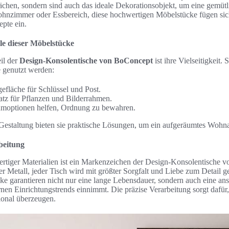
lächen, sondern sind auch das ideale Dekorationsobjekt, um eine gemüt
ohnzimmer oder Essbereich, diese hochwertigen Möbelstücke fügen sich
pte ein.
le dieser Möbelstücke
il der
Design-Konsolentische von BoConcept
ist ihre Vielseitigkeit.
 genutzt werden:
efläche für Schlüssel und Post.
atz für Pflanzen und Bilderrahmen.
aumoptionen helfen, Ordnung zu bewahren.
Gestaltung bieten sie praktische Lösungen, um ein aufgeräumtes Wohn
beitung
tiger Materialien ist ein Markenzeichen der Design-Konsolentische 
 Metall, jeder Tisch wird mit größter Sorgfalt und Liebe zum Detail ge
e garantieren nicht nur eine lange Lebensdauer, sondern auch eine ans
nen Einrichtungstrends einnimmt. Die präzise Verarbeitung sorgt dafür
tional überzeugen.