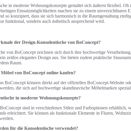
Tische in moderne Wohnungskonzepte gestaltet sich äußerst flexibel. O
elseitigen Einsatzmöglichkeiten machen sie zu einem unverzichtbaren Ele
d so konzipiert, dass sie sich harmonisch in die Raumgestaltung einfü
ur funktional, sondern auch ästhetisch ansprechend wird.
rkmale der Design-Konsolentische von BoConcept?
he von BoConcept zeichnen sich durch ihre hochwertige Verarbeitung
ein zeitlos elegantes Design aus. Sie bieten zudem praktische Staurau
 jedem Raum.
 Möbel von BoConcept online kaufen?
n BoConcept können direkt auf der offiziellen BoConcept-Website od
erden, die sich auf hochwertige skandinavische Möbelmarken speziali
lentische in moderne Wohnungskonzepte?
oConcept sind in verschiedenen Stilen und Farboptionen erhältlich, wa
nds erleichtert. Sie können als funktionale Elemente in Fluren, Wohnz
 werden.
rden für die Konsolentische verwendet?