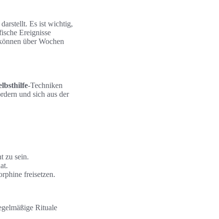
rstellt. Es ist wichtig,
ische Ereignisse
d können über Wochen
elbsthilfe
-Techniken
ördern und sich aus der
 zu sein.
at.
rphine freisetzen.
egelmäßige Rituale