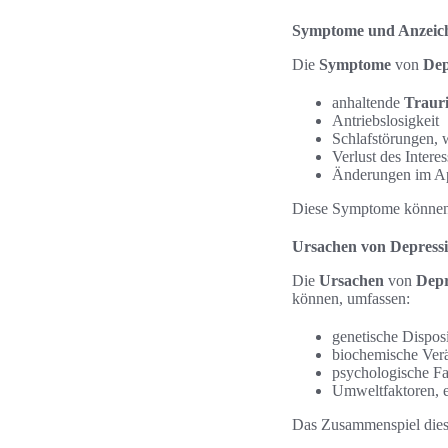
Symptome und Anzeich
Die
Symptome
von
Dep
anhaltende
Trauri
Antriebslosigkeit
Schlafstörungen, 
Verlust des Intere
Änderungen im Ap
Diese Symptome können d
Ursachen von Depress
Die
Ursachen
von
Depr
können, umfassen:
genetische Dispos
biochemische Ver
psychologische Fa
Umweltfaktoren, ei
Das Zusammenspiel die