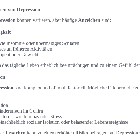
en von Depression
ression
können variieren, aber häufige
Anzeichen
sind:
gkeit
wie Insomnie oder übermäßiges Schlafen
sses an früheren Aktivitäten
petit oder Gewicht
as tägliche Leben erheblich beeinträchtigen und zu einem Gefühl der 
ion
ession
sind komplex und oft multifaktoriell. Mögliche Faktoren, die zu
ition
änderungen im Gehirn
ktoren, wie traumas oder Stress
nschließlich sozialer Isolation oder belastender Lebensereignisse
ser
Ursachen
kann zu einem erhöhten Risiko beitragen, an Depression 