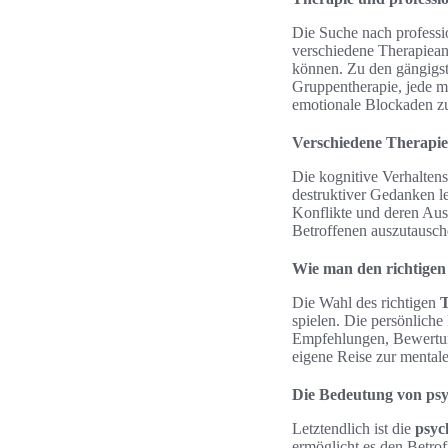
Die Suche nach professio
verschiedene Therapieans
können. Zu den gängigst
Gruppentherapie, jede mi
emotionale Blockaden z
Verschiedene Therapie
Die kognitive Verhaltens
destruktiver Gedanken 
Konflikte und deren Aus
Betroffenen auszutausche
Wie man den richtigen
Die Wahl des richtigen
T
spielen. Die persönliche
Empfehlungen, Bewertun
eigene Reise zur mentale
Die Bedeutung von psy
Letztendlich ist die
psyc
ermöglicht es den Betrof