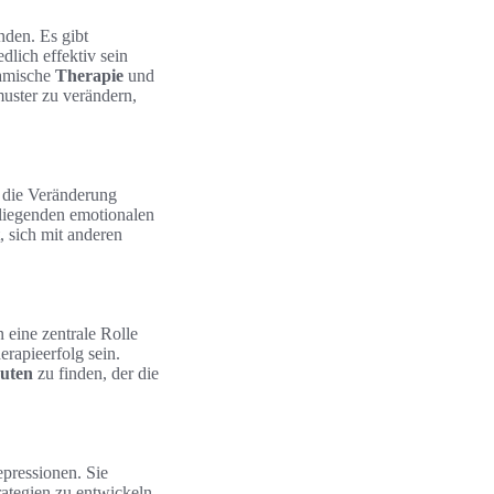
nden. Es gibt
dlich effektiv sein
namische
Therapie
und
muster zu verändern,
f die Veränderung
 liegenden emotionalen
 sich mit anderen
 eine zentrale Rolle
rapieerfolg sein.
uten
zu finden, der die
pressionen. Sie
ategien zu entwickeln,