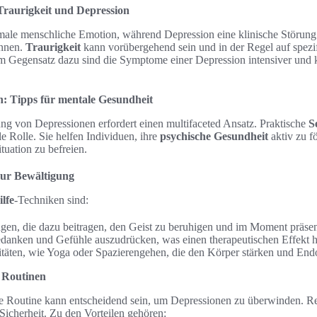
Traurigkeit und Depression
male menschliche Emotion, während Depression eine klinische Störung da
ennen.
Traurigkeit
kann vorübergehend sein und in der Regel auf spezif
Im Gegensatz dazu sind die Symptome einer Depression intensiver un
: Tipps für mentale Gesundheit
 von Depressionen erfordert einen multifaceted Ansatz. Praktische
S
le Rolle. Sie helfen Individuen, ihre
psychische Gesundheit
aktiv zu f
uation zu befreien.
zur Bewältigung
ilfe
-Techniken sind:
en, die dazu beitragen, den Geist zu beruhigen und im Moment präsent
danken und Gefühle auszudrücken, was einen therapeutischen Effekt h
itäten, wie Yoga oder Spazierengehen, die den Körper stärken und Endo
n Routinen
iche Routine kann entscheidend sein, um Depressionen zu überwinden. R
 Sicherheit. Zu den Vorteilen gehören: