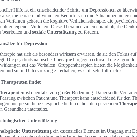
neller Hilfe ist ein entscheidender Schritt, um Depressionen zu überwi
ätze, die je nach individuellen Bedürfnissen und Situationen unterschie
en Verfahren gehören die kognitive Verhaltenstherapie, die psychody
t ihren eigenen Vorteilen. Diese Therapien zielen darauf ab, die Denk
u bearbeiten und
soziale Unterstützung
zu fördern.
ansätze für Depression
therapie hat sich als besonders wirksam erwiesen, da sie den Fokus au
legt. Die psychodynamische
Therapie
hingegen erforscht die zugrunde
wirkungen auf das Verhalten. Gruppentherapien bieten die Möglichkeit,
n und somit Unterstützung zu erhalten, was oft sehr hilfreich ist.
 Therapeuten findet
herapeuten
ist ebenfalls von großer Bedeutung. Dabei sollte Vertrauen
 Passung zwischen Patient und Therapeut kann entscheidend für den The
gen und persönliche Gespräche helfen dabei, den passenden
Therape
n Gesundheit unterstützt.
chologischer Unterstützung
hologische Unterstützung
ein essenzielles Element im Umgang mit De
fenen, ihre emotionalen Herausforderungen besser zu verstehen und Str