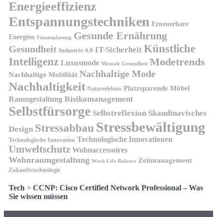
Energieeffizienz
Entspannungstechniken
Erneuerbare
Gesunde Ernährung
Energien
Finanzplanung
Künstliche
Gesundheit
IT-Sicherheit
Industrie 4.0
Intelligenz
Modetrends
Luxusmode
Mentale Gesundheit
Nachhaltige Mode
Nachhaltige Mobilität
Nachhaltigkeit
Platzsparende Möbel
Naturerlebnis
Risikomanagement
Raumgestaltung
Selbstfürsorge
Skandinavisches
Selbstreflexion
Stressbewältigung
Stressabbau
Design
Technologische Innovationen
Technologische Innovation
Umweltschutz
Wohnaccessoires
Wohnraumgestaltung
Zeitmanagement
Work-Life-Balance
Zukunftstechnologie
Tech
>
CCNP: Cisco Certified Network Professional – Was
Sie wissen müssen