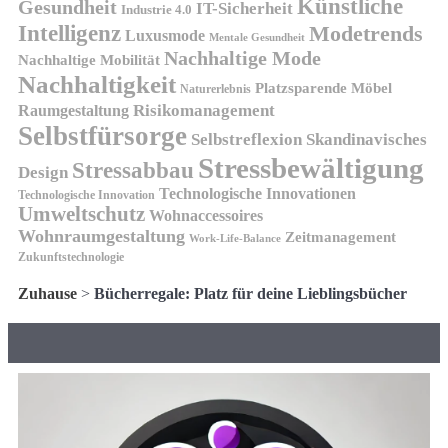
Künstliche
Gesundheit
IT-Sicherheit
Industrie 4.0
Intelligenz
Modetrends
Luxusmode
Mentale Gesundheit
Nachhaltige Mode
Nachhaltige Mobilität
Nachhaltigkeit
Platzsparende Möbel
Naturerlebnis
Risikomanagement
Raumgestaltung
Selbstfürsorge
Skandinavisches
Selbstreflexion
Stressbewältigung
Stressabbau
Design
Technologische Innovationen
Technologische Innovation
Umweltschutz
Wohnaccessoires
Wohnraumgestaltung
Zeitmanagement
Work-Life-Balance
Zukunftstechnologie
Zuhause
>
Bücherregale: Platz für deine Lieblingsbücher