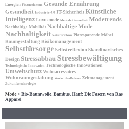
Gesunde Ernährung
Energien
Finanzplanung
Künstliche
Gesundheit
IT-Sicherheit
Industrie 4.0
Intelligenz
Modetrends
Luxusmode
Mentale Gesundheit
Nachhaltige Mode
Nachhaltige Mobilität
Nachhaltigkeit
Platzsparende Möbel
Naturerlebnis
Risikomanagement
Raumgestaltung
Selbstfürsorge
Skandinavisches
Selbstreflexion
Stressbewältigung
Stressabbau
Design
Technologische Innovationen
Technologische Innovation
Umweltschutz
Wohnaccessoires
Wohnraumgestaltung
Zeitmanagement
Work-Life-Balance
Zukunftstechnologie
Mode
>
Bio-Baumwolle, Bambus, Hanf: Die Fasern von Ras
Apparel