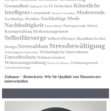
Künstliche
Gesundheit
IT-Sicherheit
Industrie 4.0
Intelligenz
Modetrends
Luxusmode
Mentale Gesundheit
Nachhaltige Mode
Nachhaltige Mobilität
Nachhaltigkeit
Platzsparende Möbel
Naturerlebnis
Risikomanagement
Raumgestaltung
Selbstfürsorge
Skandinavisches
Selbstreflexion
Stressbewältigung
Stressabbau
Design
Technologische Innovationen
Technologische Innovation
Umweltschutz
Wohnaccessoires
Wohnraumgestaltung
Zeitmanagement
Work-Life-Balance
Zukunftstechnologie
Zuhause
>
Bestecksets: Wie Sie Qualität von Massenware
unterscheiden