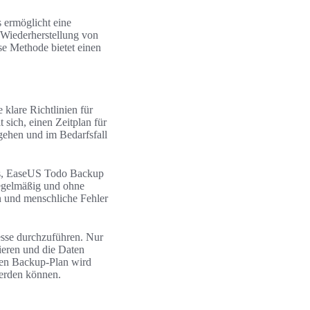
 ermöglicht eine
Wiederherstellung von
se Methode bietet einen
e klare Richtlinien für
 sich, einen Zeitplan für
 gehen und im Bedarfsfall
nis, EaseUS Todo Backup
egelmäßig und ohne
n und menschliche Fehler
zesse durchzuführen. Nur
nieren und die Daten
ten Backup-Plan wird
 werden können.