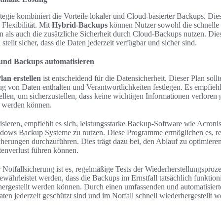
gie kombiniert die Vorteile lokaler und Cloud-basierter Backups. Dies
Flexibilität. Mit
Hybrid-Backups
können Nutzer sowohl die schnelle 
n als auch die zusätzliche Sicherheit durch Cloud-Backups nutzen. Die
ellt sicher, dass die Daten jederzeit verfügbar und sicher sind.
 und Backups automatisieren
an erstellen
ist entscheidend für die Datensicherheit. Dieser Plan sollt
g von Daten enthalten und Verantwortlichkeiten festlegen. Es empfiehlt
ellen, um sicherzustellen, dass keine wichtigen Informationen verloren
lt werden können.
ieren, empfiehlt es sich, leistungsstarke Backup-Software wie Acro
Windows Backup Systeme zu nutzen. Diese Programme ermöglichen es, r
cherungen durchzuführen. Dies trägt dazu bei, den Ablauf zu optimiere
tenverlust führen können.
 Notfallsicherung ist es, regelmäßige Tests der Wiederherstellungspro
ewährleistet werden, dass die Backups im Ernstfall tatsächlich funktio
hergestellt werden können. Durch einen umfassenden und automatisier
Daten jederzeit geschützt sind und im Notfall schnell wiederhergestellt