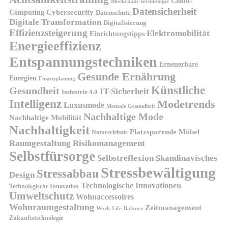
Cloud-
Blockchain-Technologie
Datensicherheit
Cybersecurity
Computing
Datenschutz
Digitale Transformation
Digitalisierung
Effizienzsteigerung
Elektromobilität
Einrichtungstipps
Energieeffizienz
Entspannungstechniken
Erneuerbare
Gesunde Ernährung
Energien
Finanzplanung
Künstliche
Gesundheit
IT-Sicherheit
Industrie 4.0
Intelligenz
Modetrends
Luxusmode
Mentale Gesundheit
Nachhaltige Mode
Nachhaltige Mobilität
Nachhaltigkeit
Platzsparende Möbel
Naturerlebnis
Risikomanagement
Raumgestaltung
Selbstfürsorge
Skandinavisches
Selbstreflexion
Stressbewältigung
Stressabbau
Design
Technologische Innovationen
Technologische Innovation
Umweltschutz
Wohnaccessoires
Wohnraumgestaltung
Zeitmanagement
Work-Life-Balance
Zukunftstechnologie