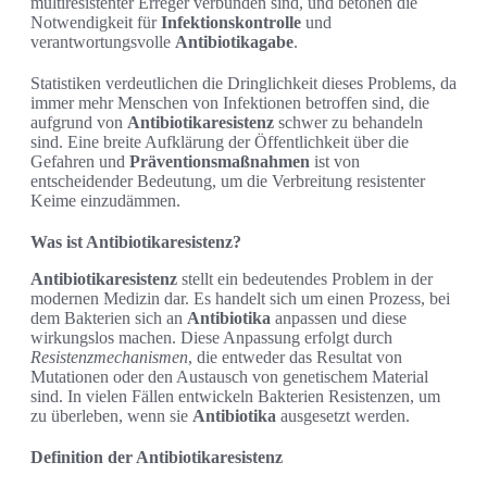
multiresistenter Erreger verbunden sind, und betonen die
Notwendigkeit für
Infektionskontrolle
und
verantwortungsvolle
Antibiotikagabe
.
Statistiken verdeutlichen die Dringlichkeit dieses Problems, da
immer mehr Menschen von Infektionen betroffen sind, die
aufgrund von
Antibiotikaresistenz
schwer zu behandeln
sind. Eine breite Aufklärung der Öffentlichkeit über die
Gefahren und
Präventionsmaßnahmen
ist von
entscheidender Bedeutung, um die Verbreitung resistenter
Keime einzudämmen.
Was ist Antibiotikaresistenz?
Antibiotikaresistenz
stellt ein bedeutendes Problem in der
modernen Medizin dar. Es handelt sich um einen Prozess, bei
dem Bakterien sich an
Antibiotika
anpassen und diese
wirkungslos machen. Diese Anpassung erfolgt durch
Resistenzmechanismen
, die entweder das Resultat von
Mutationen oder den Austausch von genetischem Material
sind. In vielen Fällen entwickeln Bakterien Resistenzen, um
zu überleben, wenn sie
Antibiotika
ausgesetzt werden.
Definition der Antibiotikaresistenz