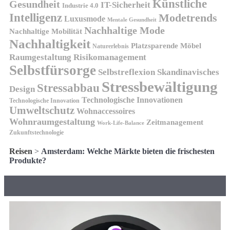
Künstliche
Gesundheit
IT-Sicherheit
Industrie 4.0
Intelligenz
Modetrends
Luxusmode
Mentale Gesundheit
Nachhaltige Mode
Nachhaltige Mobilität
Nachhaltigkeit
Platzsparende Möbel
Naturerlebnis
Risikomanagement
Raumgestaltung
Selbstfürsorge
Skandinavisches
Selbstreflexion
Stressbewältigung
Stressabbau
Design
Technologische Innovationen
Technologische Innovation
Umweltschutz
Wohnaccessoires
Wohnraumgestaltung
Zeitmanagement
Work-Life-Balance
Zukunftstechnologie
Reisen
>
Amsterdam: Welche Märkte bieten die frischesten
Produkte?