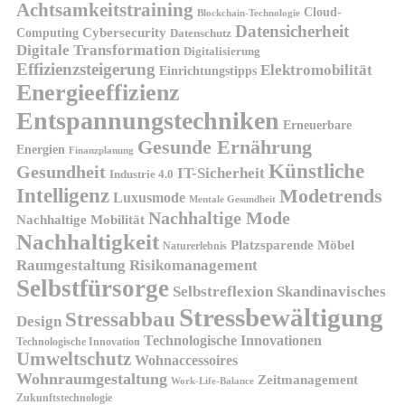
Achtsamkeitstraining
Cloud-
Blockchain-Technologie
Datensicherheit
Cybersecurity
Computing
Datenschutz
Digitale Transformation
Digitalisierung
Effizienzsteigerung
Elektromobilität
Einrichtungstipps
Energieeffizienz
Entspannungstechniken
Erneuerbare
Gesunde Ernährung
Energien
Finanzplanung
Künstliche
Gesundheit
IT-Sicherheit
Industrie 4.0
Intelligenz
Modetrends
Luxusmode
Mentale Gesundheit
Nachhaltige Mode
Nachhaltige Mobilität
Nachhaltigkeit
Platzsparende Möbel
Naturerlebnis
Risikomanagement
Raumgestaltung
Selbstfürsorge
Skandinavisches
Selbstreflexion
Stressbewältigung
Stressabbau
Design
Technologische Innovationen
Technologische Innovation
Umweltschutz
Wohnaccessoires
Wohnraumgestaltung
Zeitmanagement
Work-Life-Balance
Zukunftstechnologie