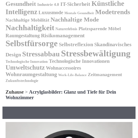
Künstliche
Gesundheit
IT-Sicherheit
Industrie 4.0
Intelligenz
Modetrends
Luxusmode
Mentale Gesundheit
Nachhaltige Mode
Nachhaltige Mobilität
Nachhaltigkeit
Platzsparende Möbel
Naturerlebnis
Risikomanagement
Raumgestaltung
Selbstfürsorge
Skandinavisches
Selbstreflexion
Stressbewältigung
Stressabbau
Design
Technologische Innovationen
Technologische Innovation
Umweltschutz
Wohnaccessoires
Wohnraumgestaltung
Zeitmanagement
Work-Life-Balance
Zukunftstechnologie
Zuhause
>
Acrylglasbilder: Glanz und Tiefe für Dein
Wohnzimmer