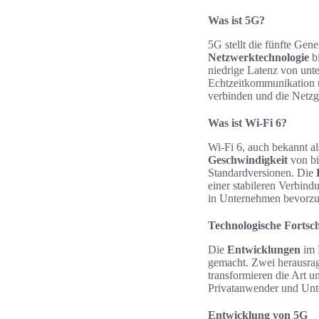
Was ist 5G?
5G stellt die fünfte Gen
Netzwerktechnologie
bi
niedrige Latenz von unt
Echtzeitkommunikation un
verbinden und die Netzg
Was ist Wi-Fi 6?
Wi-Fi 6, auch bekannt a
Geschwindigkeit
von bi
Standardversionen. Die
einer stabileren Verbind
in Unternehmen bevorzugt
Technologische Fortsc
Die
Entwicklungen
im 
gemacht. Zwei herausrag
transformieren die Art un
Privatanwender und Un
Entwicklung von 5G