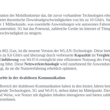
eration der Mobilfunknetze dar, die zuvor vorhandene Technologien erheb
etet theoretische Downloadgeschwindigkeiten von bis zu 10 Gbit/s. Si
er 1 Millisekunde, was essentielle Anwendungen wie autonomes Fahren
terstützt. 5G hat das Potenzial, zahlreiche Geräte im Internet of Thin
eschwindigkeit zu steigern.
ls 802.11ax, ist die neueste Version der WLAN-Technologie. Diese biet
s zu 9,6 Gbit/s und überzeugt durch verbesserte
Kapazität
im
Verglei
Einführung
von Wi-Fi 6 ermöglicht eine effizientere Nutzung des Fre
ung führt. Diese
Netzwerktechnologie
wird zunehmend für Anwendung
, da sie die Nutzererfahrung erheblich optimiert.
hritte in der drahtlosen Kommunikation
Bereich der drahtlosen Kommunikation haben in den letzten Jahren bem
ende Technologien, 5G und Wi-Fi 6, stehen dabei im Mittelpunkt. Die
d Weise, wie Nutzer mit digitalen Inhalten interagieren und bieten zahlr
ternehmen.