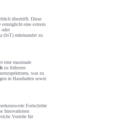
lich übertrifft. Diese
e ermöglicht eine extrem
 oder
gs (IoT) miteinander zu
et eine maximale
ch
zu früheren
quenzspektrums, was zu
en in Haushalten sowie
erkenswerte Fortschritte
se Innovationen
eiche Vorteile für