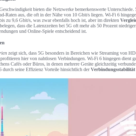
Geschwindigkeit bieten die Netzwerke bemerkenswerte Unterschiede. 
-Raten aus, die oft in der Nähe von 10 Gbit/s liegen. Wi-Fi 6 hingege
s zu 9,6 Gbit/s, was zwar ebenfalls hoch ist, aber im direkten
Verglei
 belegen, dass die Latenzzeiten bei 5G oft mehr als 50 Prozent niedriger
endungen und Online-Spiele entscheidend ist.
ien
rien
zeigt sich, dass 5G besonders in Bereichen wie Streaming von HD
rofitieren hier von nahtlosen Verbindungen. Wi-Fi 6 hingegen dient gut
s Cafés oder Büros, in denen mehrere Geräte gleichzeitig verbunden
6 durch seine Effizienz Vorteile hinsichtlich der
Verbindungsstabilität