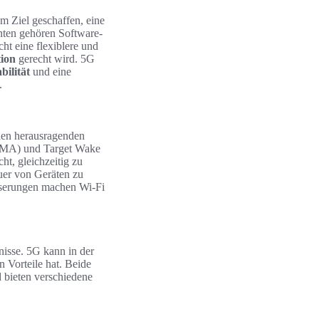
 Ziel geschaffen, eine
enten gehören Software-
t eine flexiblere und
ion
gerecht wird. 5G
bilität
und eine
.
 den herausragenden
DMA) und Target Wake
t, gleichzeitig zu
auer von Geräten zu
sserungen machen Wi-Fi
nisse. 5G kann in der
 Vorteile hat. Beide
 bieten verschiedene