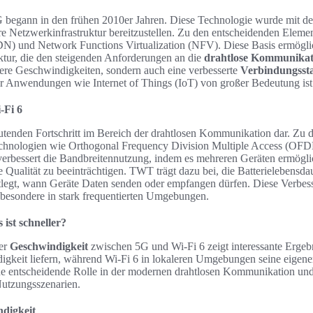
begann in den frühen 2010er Jahren. Diese Technologie wurde mit dem
ere Netzwerkinfrastruktur bereitzustellen. Zu den entscheidenden Elem
) und Network Functions Virtualization (NFV). Diese Basis ermöglich
ktur, die den steigenden Anforderungen an die
drahtlose Kommunikat
here Geschwindigkeiten, sondern auch eine verbesserte
Verbindungssta
ür Anwendungen wie Internet of Things (IoT) von großer Bedeutung ist
-Fi 6
deutenden Fortschritt im Bereich der drahtlosen Kommunikation dar. Zu
chnologien wie Orthogonal Frequency Division Multiple Access (OF
essert die Bandbreitennutzung, indem es mehreren Geräten ermöglich
Qualität zu beeinträchtigen. TWT trägt dazu bei, die Batterielebensd
stlegt, wann Geräte Daten senden oder empfangen dürfen. Diese Verbe
nsbesondere in stark frequentierten Umgebungen.
 ist schneller?
er
Geschwindigkeit
zwischen 5G und Wi-Fi 6 zeigt interessante Ergeb
gkeit liefern, während Wi-Fi 6 in lokaleren Umgebungen seine eigenen
ne entscheidende Rolle in der modernen drahtlosen Kommunikation und
Nutzungsszenarien.
ndigkeit