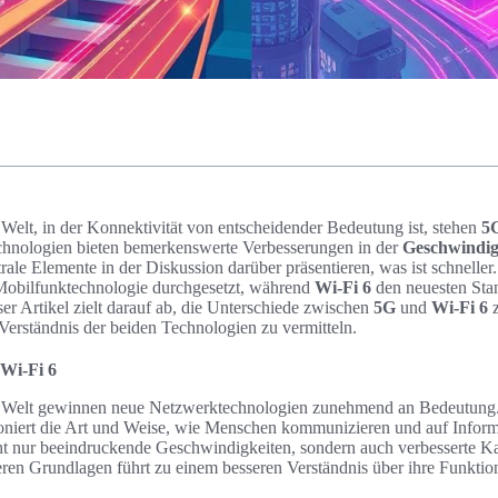
n Welt, in der Konnektivität von entscheidender Bedeutung ist, stehen
5
echnologien bieten bemerkenswerte Verbesserungen in der
Geschwindig
trale Elemente in der Diskussion darüber präsentieren, was ist schneller
Mobilfunktechnologie durchgesetzt, während
Wi-Fi 6
den neuesten Stan
ser Artikel zielt darauf ab, die Unterschiede zwischen
5G
und
Wi-Fi 6
z
Verständnis der beiden Technologien zu vermitteln.
Wi-Fi 6
len Welt gewinnen neue Netzwerktechnologien zunehmend an Bedeutung
oniert die Art und Weise, wie Menschen kommunizieren und auf Inform
ht nur beeindruckende Geschwindigkeiten, sondern auch verbesserte Ka
eren Grundlagen führt zu einem besseren Verständnis über ihre Funktio