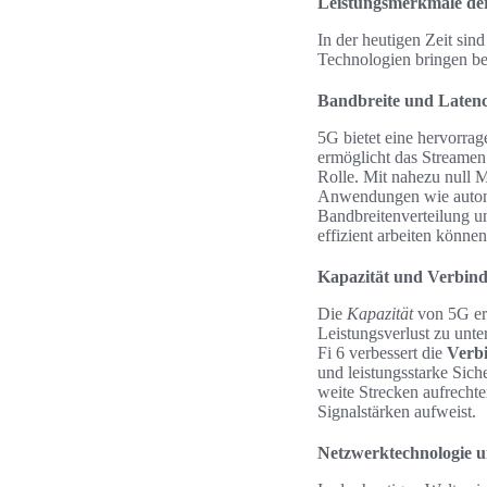
Leistungsmerkmale der
In der heutigen Zeit si
Technologien bringen bem
Bandbreite und Laten
5G bietet eine hervorra
ermöglicht das Streamen
Rolle. Mit nahezu null M
Anwendungen wie autonom
Bandbreitenverteilung un
effizient arbeiten können
Kapazität und Verbindu
Die
Kapazität
von 5G erm
Leistungsverlust zu unte
Fi 6 verbessert die
Verbi
und leistungsstarke Sich
weite Strecken aufrecht
Signalstärken aufweist.
Netzwerktechnologie 