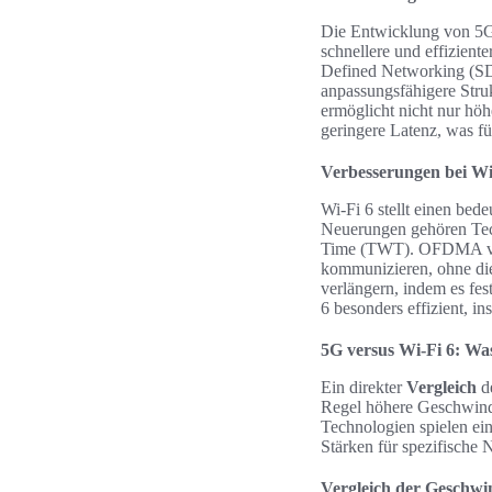
Die Entwicklung von 5G 
schnellere und effizient
Defined Networking (SDN
anpassungsfähigere Stru
ermöglicht nicht nur hö
geringere Latenz, was f
Verbesserungen bei Wi
Wi-Fi 6 stellt einen be
Neuerungen gehören Te
Time (TWT). OFDMA verb
kommunizieren, ohne die 
verlängern, indem es fe
6 besonders effizient, i
5G versus Wi-Fi 6: Was
Ein direkter
Vergleich
d
Regel höhere Geschwindi
Technologien spielen ei
Stärken für spezifische 
Vergleich der Geschwi