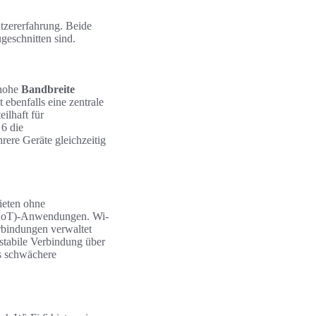
tzererfahrung. Beide
geschnitten sind.
 hohe
Bandbreite
t ebenfalls eine zentrale
ilhaft für
6 die
rere Geräte gleichzeitig
ieten ohne
s (IoT)-Anwendungen. Wi-
rbindungen verwaltet
 stabile Verbindung über
s schwächere