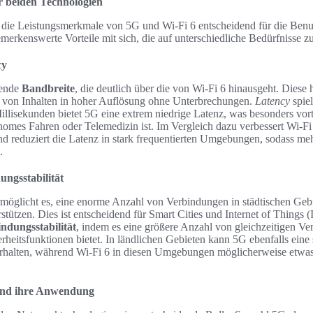
 beiden Technologien
nd die Leistungsmerkmale von 5G und Wi-Fi 6 entscheidend für die Benu
erkenswerte Vorteile mit sich, die auf unterschiedliche Bedürfnisse zu
cy
gende
Bandbreite
, die deutlich über die von Wi-Fi 6 hinausgeht. Diese
 von Inhalten in hoher Auflösung ohne Unterbrechungen.
Latency
spiel
illisekunden bietet 5G eine extrem niedrige Latenz, was besonders vorte
es Fahren oder Telemedizin ist. Im Vergleich dazu verbessert Wi-Fi 
d reduziert die Latenz in stark frequentierten Umgebungen, sodass meh
.
ngsstabilität
öglicht es, eine enorme Anzahl von Verbindungen in städtischen Geb
rstützen. Dies ist entscheidend für Smart Cities und Internet of Thing
ndungsstabilität
, indem es eine größere Anzahl von gleichzeitigen Ve
erheitsfunktionen bietet. In ländlichen Gebieten kann 5G ebenfalls eine
erhalten, während Wi-Fi 6 in diesen Umgebungen möglicherweise etwa
und ihre Anwendung