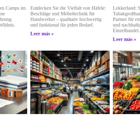
ten Camps im
Entdecken Sie die Vielfalt von Häfele:
Lekkerland: 
ine
Beschläge und Möbeltechnik für
Tabakgroßhan
ahrung
Handwerker – qualitativ hochwertig
Partner für ei
Wildnis.
und funktional für jeden Bedarf.
und nachhalt
Einzelhandel.
Leer más »
Leer más »