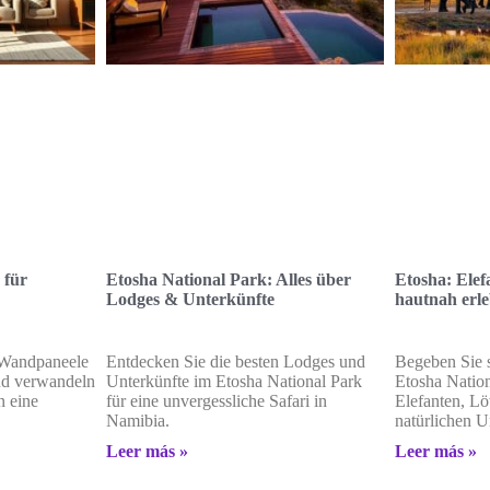
 für
Etosha National Park: Alles über
Etosha: Ele
Lodges & Unterkünfte
hautnah erl
 Wandpaneele
Entdecken Sie die besten Lodges und
Begeben Sie s
nd verwandeln
Unterkünfte im Etosha National Park
Etosha Nation
n eine
für eine unvergessliche Safari in
Elefanten, Lö
Namibia.
natürlichen 
Leer más »
Leer más »