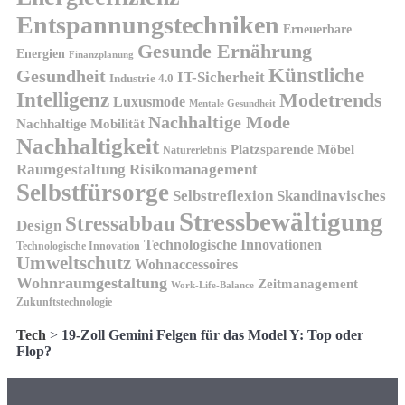
Entspannungstechniken
Erneuerbare
Gesunde Ernährung
Energien
Finanzplanung
Künstliche
Gesundheit
IT-Sicherheit
Industrie 4.0
Intelligenz
Modetrends
Luxusmode
Mentale Gesundheit
Nachhaltige Mode
Nachhaltige Mobilität
Nachhaltigkeit
Platzsparende Möbel
Naturerlebnis
Risikomanagement
Raumgestaltung
Selbstfürsorge
Skandinavisches
Selbstreflexion
Stressbewältigung
Stressabbau
Design
Technologische Innovationen
Technologische Innovation
Umweltschutz
Wohnaccessoires
Wohnraumgestaltung
Zeitmanagement
Work-Life-Balance
Zukunftstechnologie
Tech
>
19-Zoll Gemini Felgen für das Model Y: Top oder
Flop?